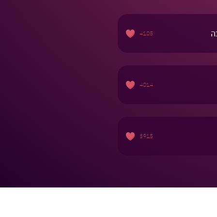
ה
4105
4014
3915