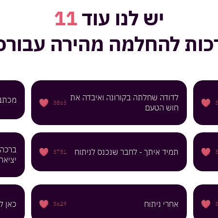
יש לנו עוד
11
כות להחלמה מהירה
עבורכ
לדודה שחלתה בקורונה ואיבדה את
מכתב 
3863
חוש הטעם
ברכה 
תמיד איתך - לחבר שנכנס לניתוח
3751
יציאה
אחרי ניתוח
כאן ל
3629