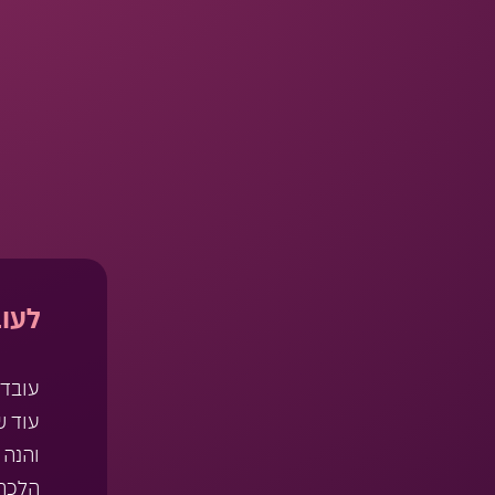
לעוב
עובדי
עוד ש
והנה 
הלכה ח