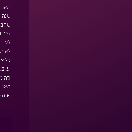
מאחל
שנה ש
שתביא
לכל ב
לעבוד
לא מש
כל אח
יש בש
וזה מ
מאחל
שנה ט