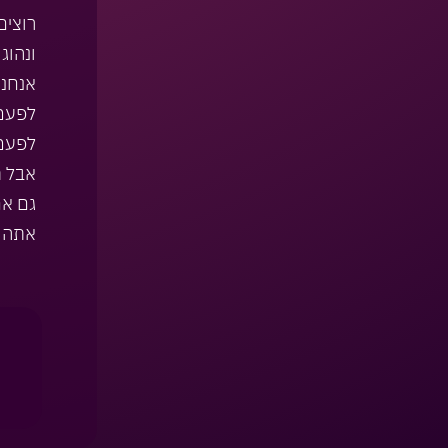
רוצים
ונהוג
אנחנו
לפעמי
לפעמי
אבל ת
גם אם
אתה ג