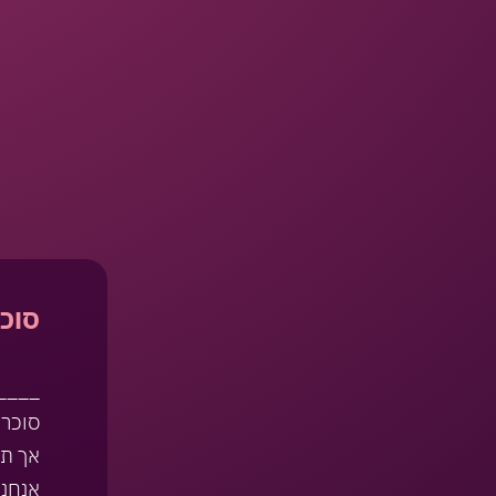
סוכר
____ 
סוכרי
אך תד
אנחנו