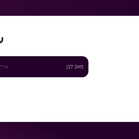
ע
מאב לבן
7732