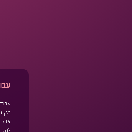
עבו
עבודה
מקום 
אבל ז
להכיר