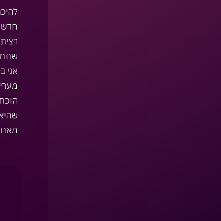
להיכנ
חדשה
רציתי
שתמשי
אני ב
מעריך
הוכחת
שהיא 
מאחל