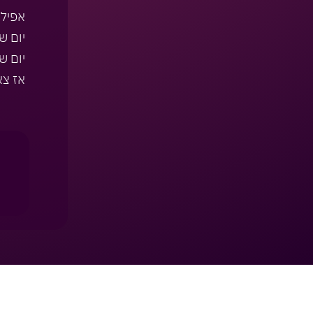
אפילו
יום ש
יום של
אז צא