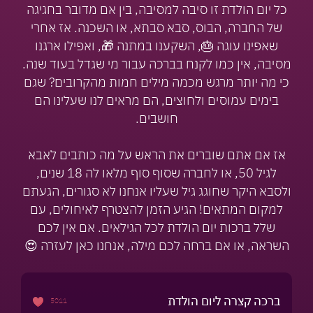
כל יום הולדת זו סיבה למסיבה, בין אם מדובר בחגיגה
של החברה, הבוס, סבא סבתא, או השכנה. אז אחרי
שאפינו עוגה 🎂, השקענו במתנה 🎁, ואפילו ארגנו
מסיבה, אין כמו לקנח בברכה עבור מי שגדל בעוד שנה.
כי מה יותר מרגש מכמה מילים חמות מהקרובים? שגם
בימים עמוסים ולחוצים, הם מראים לנו שעלינו הם
חושבים.
אז אם אתם שוברים את הראש על מה כותבים לאבא
לגיל 50, או לחברה שסוף סוף מלאו לה 18 שנים,
ולסבא היקר שחוגג גיל שעליו אנחנו לא סגורים, הגעתם
למקום המתאים! הגיע הזמן להצטרף לאיחולים, עם
שלל ברכות יום הולדת לכל הגילאים. אם אין לכם
השראה, או אם ברחה לכם מילה, אנחנו כאן לעזרה 😍
ברכה קצרה ליום הולדת
5011