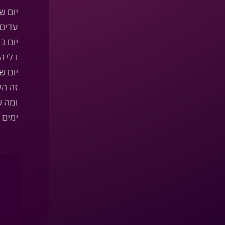
יום ש
עדים 
יום ב
בלי ה
יום ש
זה הע
ומה ש
ימים 