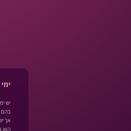
ימי
יש ימ
בהם ה
אך יש
הוא מ